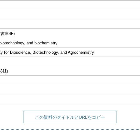
書庫4F)
biotechnology, and biochemistry
y for Bioscience, Biotechnology, and Agrochemistry
(811)
この資料のタイトルとURLをコピー