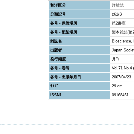
和洋区分
洋雑誌
分類記号
z61/B
各号 - 保管場所
第2書庫
各号 - 配架場所
製本雑誌(第2
雑誌名
Bioscience, 
出版者
Japan Societ
発行頻度
月刊
各号 - 巻号
Vol.71 No.4 
各号 - 出版年月日
2007/04/23
ｻｲｽﾞ
29 cm.
ISSN1
09168451