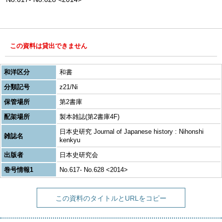
この資料は貸出できません
和洋区分
和書
分類記号
z21/Ni
保管場所
第2書庫
配架場所
製本雑誌(第2書庫4F)
日本史研究 Journal of Japanese history : Nihonshi
雑誌名
kenkyu
出版者
日本史研究会
巻号情報1
No.617- No.628 <2014>
この資料のタイトルとURLをコピー