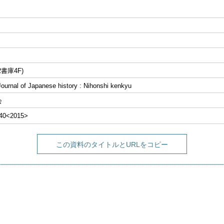
書庫4F)
al of Japanese history : Nihonshi kenkyu
会
640<2015>
この資料のタイトルとURLをコピー