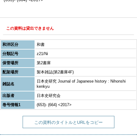
この資料は貸出できません
和洋区分
和書
分類記号
z21/Ni
保管場所
第2書庫
配架場所
製本雑誌(第2書庫4F)
日本史研究 Journal of Japanese history : Nihonshi
雑誌名
kenkyu
出版者
日本史研究会
巻号情報1
(653)- (664) <2017>
この資料のタイトルとURLをコピー